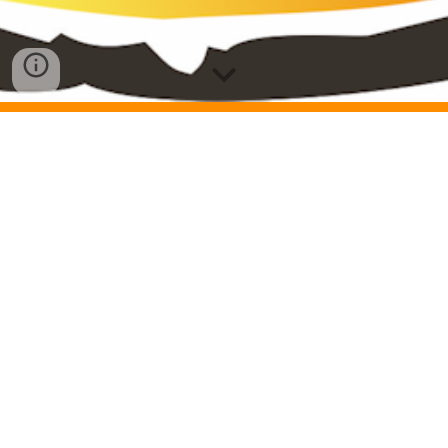
Il nostro laboratorio di Cernusco S/N si propone
come interfaccia ideale per la stampa delle vostre
grafiche. Uno staff di tecnici con pluriennale
esperienza è il nostro punto di forza. La qualità dei
prodotti che realizziamo è ai massimi livelli grazie
anche agli strumenti tecnologicamente sempre
all'avanguardia.
Stampiamo direttamente su superfici rigide, come
Forex, Alubond, Forex Light, Plexiglass e su
superfici flessibili come tela, tessuto, telo pvc, vinile
adesivo, carta da parati, ecc.
Il servizio di prestampa, preparazione file ed